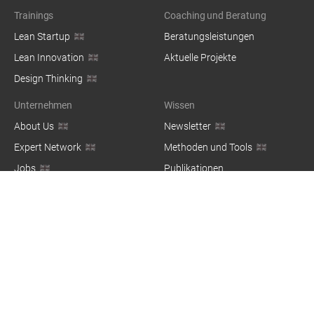
Trainings
Coaching und Beratung
Lean Startup
Beratungsleistungen
Lean Innovation
Aktuelle Projekte
Design Thinking
Unternehmen
Wissen
About Us
Newsletter
Expert Network
Methoden und Tools
Jobs
Publikationen
Blog
© 2026 — co:dify Group GbR, Kottbusser Damm 73, 10967 Berlin,
Germany / Made with ❤️ in Berlin
Impressum
Datenschutz
Nutzungsbedingungen
Login
EN