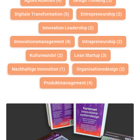
Agiles Arbeiten (4)
Design Thinking (5)
Digitale Transformation (5)
Entrepreneurship (2)
Innovation Leadership (2)
Innovationsmanagement (4)
Intrapreneurship (2)
Kulturwandel (2)
Lean Startup (3)
Nachhaltige Innovation (1)
Organisationsdesign (2)
Produktmanagement (4)