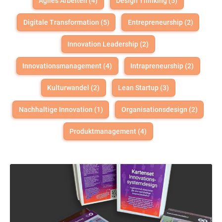
Agiles Arbeiten (4)
Design Thinking (5)
Digitale Transformation (5)
Entrepreneurship (2)
Innovation Leadership (2)
Innovationsmanagement (4)
Intrapreneurship (2)
Kulturwandel (2)
Lean Startup (3)
Nachhaltige Innovation (1)
Organisationsdesign (2)
Produktmanagement (4)