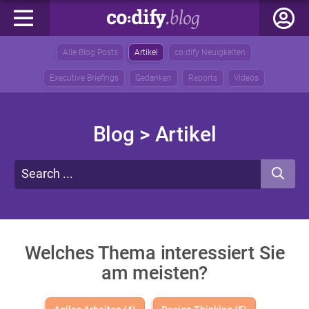
Alle Blog Posts
Artikel
co:dify Neuigkeiten
Executive Briefings
Gedanken
Reports
Videos
Blog
> Artikel
Welches Thema interessiert Sie
am meisten?