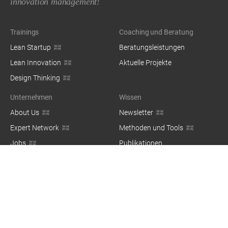
innovation management!
Trainings
Coaching und Beratung
Lean Startup
Beratungsleistungen
Lean Innovation
Aktuelle Projekte
Design Thinking
Unternehmen
Wissen
About Us
Newsletter
Expert Network
Methoden und Tools
Jobs
Publikationen
Blog
© 2026 — co:dify Group GbR, Kottbusser Damm 73, 10967 Berlin,
Germany / Made with ❤️ in Berlin