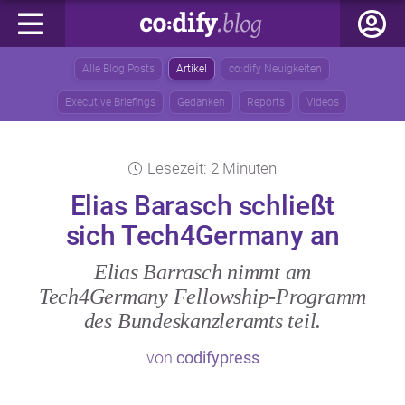
Alle Blog Posts
Artikel
co:dify Neuigkeiten
Executive Briefings
Gedanken
Reports
Videos
Lesezeit: 2 Minuten
Elias Barasch schließt
sich Tech4Germany an
Elias Barrasch nimmt am
Tech4Germany Fellowship-Programm
des Bundeskanzleramts teil.
von
codifypress