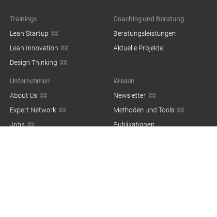
Trainings
Coaching und Beratung
Lean Startup
Beratungsleistungen
Lean Innovation
Aktuelle Projekte
Design Thinking
Unternehmen
Wissen
About Us
Newsletter
Expert Network
Methoden und Tools
Jobs
Publikationen
Blog
© 2026 — co:dify Group GbR, Kottbusser Damm 73, 10967 Berlin,
Germany / Made with ❤️ in Berlin
Impressum
Datenschutz
Nutzungsbedingungen
Login
EN