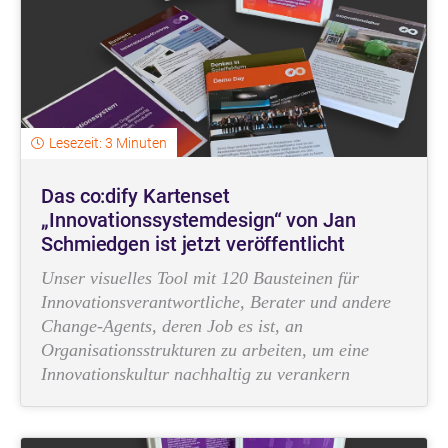
Lesezeit: 3 Minuten
Das co:dify Kartenset
„Innovationssystemdesign“ von Jan
Schmiedgen ist jetzt veröffentlicht
Unser visuelles Tool mit 120 Bausteinen für
Innovationsverantwortliche, Berater und andere
Change-Agents, deren Job es ist, an
Organisationsstrukturen zu arbeiten, um eine
Innovationskultur nachhaltig zu verankern