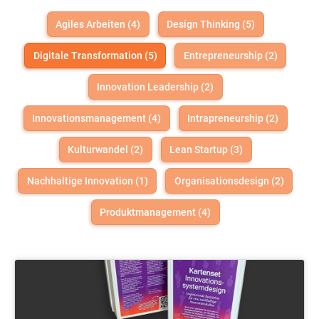
Agiles Arbeiten (4)
Design Thinking (5)
Digitale Transformation (5)
Entrepreneurship (2)
Innovation Leadership (2)
Innovationsmanagement (4)
Intrapreneurship (2)
Kulturwandel (2)
Lean Startup (3)
Nachhaltige Innovation (1)
Organisationsdesign (2)
Produktmanagement (4)