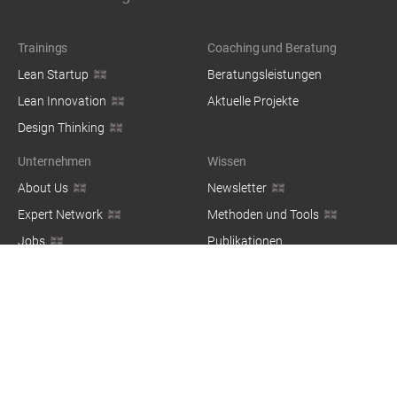
Trainings
Coaching und Beratung
Lean Startup
Beratungsleistungen
Lean Innovation
Aktuelle Projekte
Design Thinking
Unternehmen
Wissen
About Us
Newsletter
Expert Network
Methoden und Tools
Jobs
Publikationen
Blog
© 2026 — co:dify Group GbR, Kottbusser Damm 73, 10967 Berlin,
Germany / Made with ❤️ in Berlin